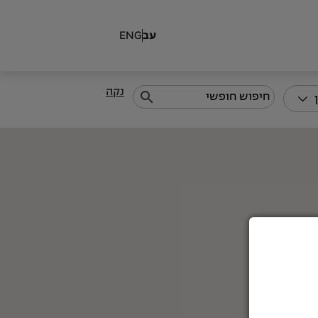
עב
ENG
נקה